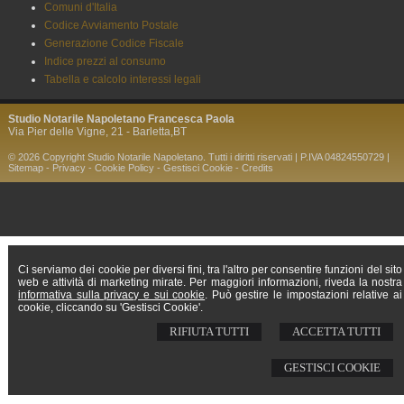
Comuni d'Italia
Codice Avviamento Postale
Generazione Codice Fiscale
Indice prezzi al consumo
Tabella e calcolo interessi legali
Studio Notarile Napoletano Francesca Paola
Via Pier delle Vigne, 21 -
Barletta
,
BT
© 2026 Copyright Studio Notarile Napoletano. Tutti i diritti riservati | P.IVA 04824550729 |
Sitemap
-
Privacy
-
Cookie Policy
-
Gestisci Cookie
-
Credits
Ci serviamo dei cookie per diversi fini, tra l'altro per consentire funzioni del sito
web e attività di marketing mirate. Per maggiori informazioni, riveda la nostra
informativa sulla privacy e sui cookie
. Può gestire le impostazioni relative ai
cookie, cliccando su 'Gestisci Cookie'.
RIFIUTA TUTTI
ACCETTA TUTTI
GESTISCI COOKIE